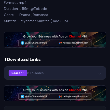
Format… mp4
Duration…. 55m @Episode
Genre ..... Drama , Romance
Subtitle…. Myanmar Subtitle (Hard Sub)
Download Links
⌄
8 Episodes
Season 1