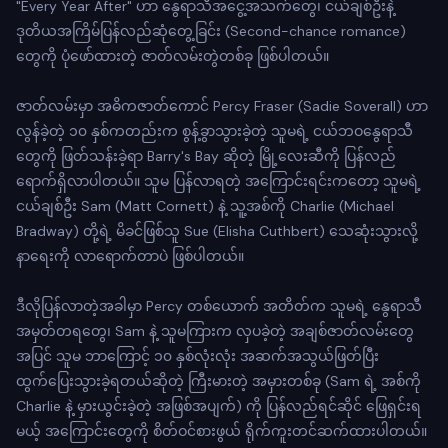
"Every Year After" ဟာ နွေရာသီအငွေ့အသက်တွေ၊ ငယ်ချစ်ဦးနဲ့
ဒုတိယအကြိမ်ပြန်လည်ဆုံတွေ့ခြင်း (Second-chance romance)
တွေကို ပုံဖော်ထားတဲ့ ဇာတ်လမ်းတွဲတစ်ခု ဖြစ်ပါတယ်။
ဇာတ်လမ်းမှာ အဓိကဇာတ်ကောင် Percy Fraser (Sadie Soverall) ဟာ
လွန်ခဲ့တဲ့ ၁၀ နှစ်ကတည်းက စွန့်ခွာသွားခဲ့တဲ့ သူမရဲ့ ငယ်ဘဝနွေရာသီ
တွေကို ဖြတ်သန်းခဲ့ရာ Barry's Bay ဆိုတဲ့ မြို့လေးဆီကို ပြန်လည်
ရောက်ရှိလာပါတယ်။ သူမ ပြန်လာရတဲ့ အကြောင်းရင်းကတော့ သူမရဲ့
ငယ်ချစ်ဦး Sam (Matt Cornett) နဲ့ သူ့အစ်ကို Charlie (Michael
Bradway) တို့ရဲ့ မိခင်ဖြစ်သူ Sue (Elisha Cuthbert) သေဆုံးသွားလို့
နာရေးကို လာရောက်တာပဲ ဖြစ်ပါတယ်။
ဒီလိုပြန်လာတဲ့အခါမှာ Percy တစ်ယောက် အတိတ်က သူမရဲ့ နွေရာသီ
အမှတ်တရတွေ၊ Sam နဲ့ သူမကြားက လှပခဲ့တဲ့ အချစ်ဇာတ်လမ်းတွေ
အပြင် သူမ ဘာကြောင့် ၁၀ နှစ်လုံးလုံး အဆက်အသွယ်ဖြတ်ပြီး
ထွက်ပြေးသွားခဲ့ရတယ်ဆိုတဲ့ ကြီးမားတဲ့ အမှားတစ်ခု (Sam ရဲ့ အစ်ကို
Charlie နဲ့ မှားယွင်းခဲ့တဲ့ အဖြစ်အပျက်) ကို ပြန်လည်ရင်ဆိုင် ဖြေရှင်းရ
မယ့် အကြောင်းတွေကို စိတ်ဝင်စားဖွယ် ရိုက်ကူးတင်ဆက်ထားပါတယ်။