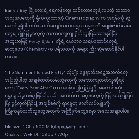
Barry's Bay မြို့လေးရဲ့ ရေကန်တွေ၊ သစ်တောတွေနဲ့ လှပတဲ့ သဘာဝ
အလှအပတွေကို ရိုက်ကူးထားတဲ့ Cinematography က အရမ်းကို ဆွဲ
ဆောင်မှုရှိပါတယ်။ ဆယ်ကျော်သက်အရွယ် နွေရာသီအချစ်ဇာတ်လမ်း
တွေရဲ့ ချိုမြိန်မှုတွေကို သဘာဝကျကျ ရိုက်ကူးပြသထားနိုင်ပြီး
အထူးသဖြင့် Percy နဲ့ Sam တို့ရဲ့ ငယ်ဘဝ သရုပ်ဆောင်တွေရဲ့
ဓာတုဗေဒ (Chemistry က ပရိသတ်ကို အများကြီး ဆွဲဆောင်နိုင်ပါ
တယ်။
"The Summer I Turned Pretty" လိုမျိုး နွေရာသီအငွေ့အသက်တွေ
အပြည့်ပါတဲ့ အချစ်ဇာတ်လမ်းတွဲတွေကို သဘောကျတတ်သူဆိုရင်
တော့ "Every Year After" ဟာ အပန်းဖြေကြည့်ရှုဖို့ အကောင်းဆုံး
ရွေးချယ်မှုတစ်ခု ဖြစ်ပါတယ်။ အတိတ်က အမှားတွေကို ပြန်လည်ပြုပြင်
ပြီး ခွင့်လွှတ်ခြင်းနဲ့ အချစ်စစ်ကို ရှာဖွေတဲ့ ဇာတ်လမ်းမျိုးကို
ကြိုက်နှစ်သက်သူတွေအတွက် အကြိုက်တွေ့စေမှာ အသေအချာပါပဲ။
File size…1 GB / 500 MB(Appx;)@Episode
Quality… WEB DL 1080p / 720p