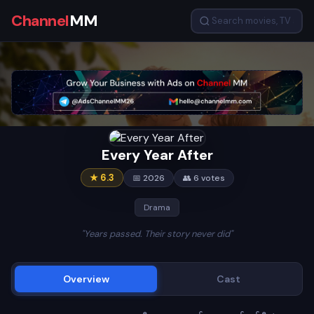
Channel
MM
Every Year After
★ 6.3
📅 2026
👥 6 votes
Drama
"Years passed. Their story never did"
Overview
Cast