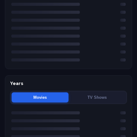
Years
Movies
TV Shows