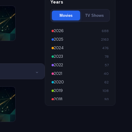
Years
Movies
TV Shows
2026
688
2025
2163
2024
476
2023
78
2022
57
⌄
2021
40
2020
62
2019
108
2018
93
2017
87