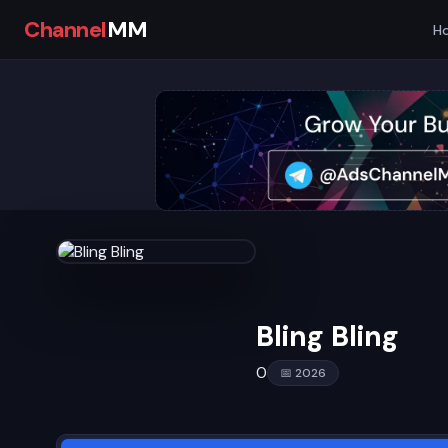
Channel
MM
H
Bling Bling
0
📅 2026