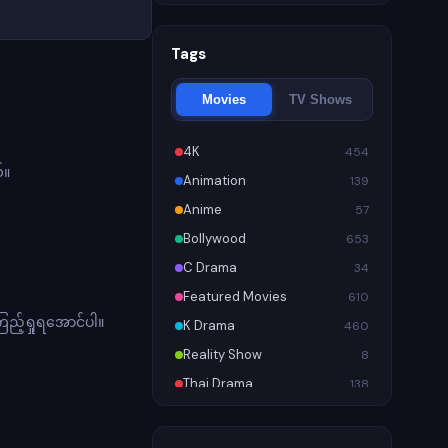
Tags
Movies
TV Shows
4K
454
်။
Animation
139
Anime
57
Bollywood
653
C Drama
34
Featured Movies
610
ည့်ရှုရအောင်ပါ။
K Drama
460
Reality Show
8
Thai Drama
138
Trending
899