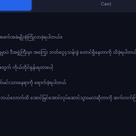
Cast
် အခက်အခဲမျိုးစုံကြုံလာခဲ့ရပါတယ်။
ေ့မှာပဲ ဒီအဖွဲ့ကြီးမှာ အကြွေး ဘတ်ငွေ၄သန်းခွဲ တောင်ရှိနေတာကို သိခဲ့ရပါတယ
အတွက် ကိုယ်တိုင်ရုန်းရတာပေါ့
ာတ်မင်းသားနေရာကို ရောက်ခဲ့ရပါတယ်
ုင်း ဘယ်လောက်ထိ အောင်မြင်အောင်လုပ်ဆောင်သွားမလဲဆိုတာကို ဆက်လက်ကြ