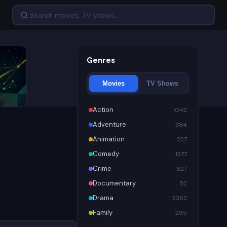
Genres
Movies
TV Shows
Action
1042
Adventure
384
Animation
227
Comedy
1377
Crime
627
Documentary
52
Drama
2362
Family
295