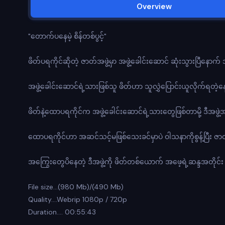
Overview
"တောက်ပနေမဲ့ စိန်တစ်ပွင့်"
ဖိတ်ပရကိုင်ဆိုတဲ့ ဇာတ်အဖွဲ့မှာ အဖွဲ့ခေါင်းဆောင် ဆုံးသွားပြီနောက
အဖွဲ့ခေါင်းဆောင်ရဲ့သားဖြစ်သူ ဖိတ်ဟာ သူလွှဲပြောင်းယူလိုက်ရတဲ့န
ဖိတ်နဲ့ထောပရကိုင်က အဖွဲ့ခေါင်းဆောင်ရဲ့သားတွေဖြစ်တာမို့ ဒီအဖွဲ့
ထောပရကိုင်ဟာ အဆင်သင့်မဖြစ်သေးခင်မှာပဲ ဝါသနာကိုစွန့်ပြီး ဇ
အကြွေးတွေပိနေတဲ့ ဒီအဖွဲ့ကို ဖိတ်တစ်ယောက် အဖေ့ရဲ့ဆန္ဒအတိ
File size…(980 Mb)/(490 Mb)
Quality….Webrip 1080p / 720p
Duration…. 00:55:43