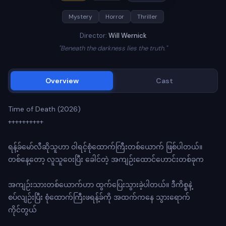
Mystery
Horror
Thriller
Director:
Will Wernick
"Beneath the darkness lies the truth."
Overview
Cast
Time of Death (2026)
++++++++++
ရန့်ခ်‌‌မော်လီဆိုသူဟာ ဝါရင့်စုံထောက်ကြီးတစ်ယောက် ဖြစ်ပါတယ်။
တစ်နေ့တော့ လူသူဝေးပြီး ခေါင်တဲ့ အကျဉ်းထောင်ဟောင်းတစ်ခုက
အကျဉ်းသားတစ်ယောက်ဟာ ထွက်ပြေးသွားခဲ့ပါတယ်။ ဒီကိစ္စနဲ့
စပ်လျဉ်းပြီး စုံထောက်ကြီးဖရန့်ခ်ကို အထက်ကနေ သွားရောက်
ကိုင်တွယ်