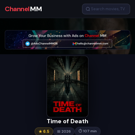
Channel
MM
Time of Death
⏱ 107 min
★ 6.5
📅 2026