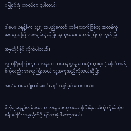
ဖြေရှင်းဖို့ တာဝန်ပေးခဲ့ပါတယ်။
ဒါပေမဲ့ ဖရန့်ခ်က သူ့ရဲ့ တပည့်ကောင်းတစ်ယောက်ဖြစ်တဲ့ အလန်ကို
အတွေ့အကြုံရစေချင်လို့ဆိုပြီး သူ့ကိုယ်စား ထောင်ကြီးကို လွှတ်ပြီး
အမှုကိုင်ခိုင်းလိုက်ပါတယ်။
လွှတ်ပြီးမကြာဘူး အလန်ဟာ ထူးဆန်းစွာနဲ့ သေဆုံးသွားခဲ့တဲ့အပြင် ဖရန့်
ခ်ကိုလည်း အရေးကြီးတယ် သူ့အကူအညီလိုတယ်ဆိုပြီး
အသံမက်ဆေ့ဂ်ျတစ်စောင်လည်း ချန်ခဲ့ပါသေးတယ်။
ဒီလိုနဲ့ ဖရန့်ခ်တစ်ယောက် လူသူဝေးတဲ့ ထောင်ကြီးရှိရာဆီကို ကိုယ်တိုင်
ခရီးနှင်ပြီး အမှုလိုက်ဖို့ ဖြစ်လာခဲ့ပါတော့တယ်။