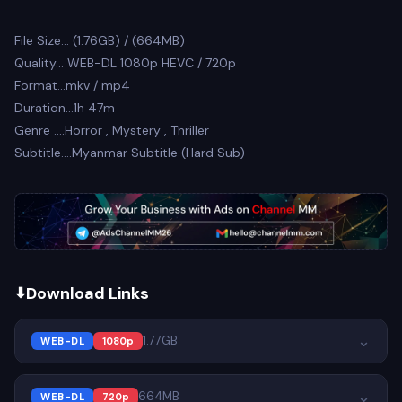
File Size… (1.76GB) / (664MB)
Quality… WEB-DL 1080p HEVC / 720p
Format…mkv / mp4
Duration…1h 47m
Genre ….Horror , Mystery , Thriller
Subtitle….Myanmar Subtitle (Hard Sub)
Download Links
⌄
1.77GB
WEB-DL
1080p
⌄
664MB
WEB-DL
720p