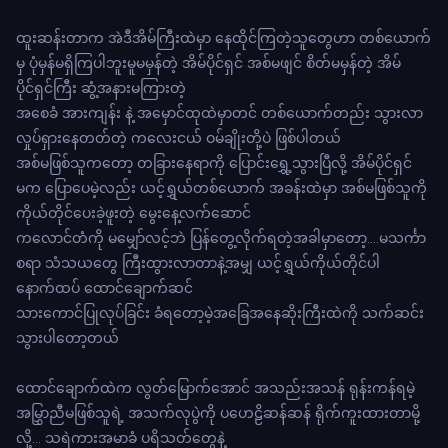
ထူးဆန်းတာက အဲဒီအိမ်ကြီးထဲမှာ နေထိုင်ကြတဲ့သူတွေဟာ တစ်ယောက်
မှ ပုံမှန်မရှိကြပါဘူးမူမမှန်တဲ့ အိမ်ပိုင်ရှင် အစ်မဖျင် စိတ်မမှန်တဲ့ အိမ်
ပိုင်ရှင်ကြီး ဆွံ့အနားမကြားတဲ့
အစေခံ အားကျန်း နဲ့ အမှောင်ထုထဲမှာတင် တစ်ယောက်တည်း သွားလာ
လှုပ်ရှားနေတတ်တဲ့ ကလေးငယ် ဝမ်ချိုးတို့ပဲ ဖြစ်ပါတယ်
အစ်မဖြစ်သူကတော့ တခြားနေရာကို ပြောင်းရွှေ့သွားပြီလို့ အိမ်ပိုင်ရှင်
မက ပြောပေမဲ့လည်း ယင့်ရွှယ်တစ်ယောက် အခန်းထဲမှာ အစ်မဖြစ်သူကို
ကိုယ်တိုင်ပေးခဲ့ဖူးတဲ့ မွေးနေ့လက်ဆောင်
ကလောင်တံကို မမျှော်လင့်ဘဲ ပြန်တွေ့လိုက်ရတဲ့အခါမှာတော့....မသင်္ကာ
စရာ သံသယတွေ ကြီးထွားလာတာနဲ့အမျှ ယင့်ရွှယ်ကိုယ်တိုင်ပါ
နောက်ထပ် ထောင်ချောက်ဆင်
သားကောင်ပြုလုပ်ခြင်း ခံရတော့မဲ့အခြေအနေဆိုးကြီးထဲကို သက်ဆင်း
သွားပါတော့တယ်
ထောင်ချောက်ထဲက လွတ်မြောက်အောင် အသည်းအသန် ရုန်းကန်ရမဲ့
အမြွှာညီမဖြစ်သူရဲ့ အသက်လုပွဲကို ပဟေဠိဆန်ဆန် ရိုက်ကူးထားတာမို့
လို့... သရဲကားအမာခံ ပရိသတ်တွေနဲ့