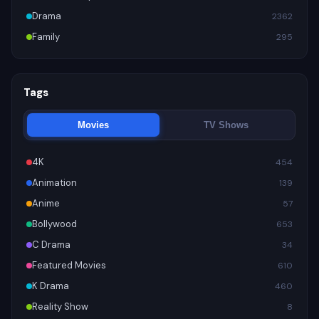
Drama
2362
Family
295
Tags
Movies
TV Shows
4K
454
Animation
139
Anime
57
Bollywood
653
C Drama
34
Featured Movies
610
K Drama
460
Reality Show
8