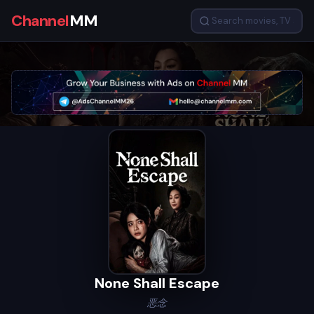
Channel
MM
None Shall Escape
恶念