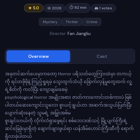
⏱ 92 min
★ 5.0
📅 2026
👥 1 votes
Mystery
Thriller
Crime
Director:
Fan Jiangliu
Overview
Cast
အခုတင်ဆက်ပေးမှာကတော့ Horror ပရိသတ်တွေကြားထဲမှာ တကယ့်
ကို ရင်တဖိုဖိုနဲ့ ကြည့်ရှုရမဲ့ သွေးထွက်သံယို ခြောက်လှန့်မှုတွေထက် လူ့
ရဲ့စိတ်ကို ကလိပြီး ကျောချမ်းစေမဲ့
psychological horror အမျိုးအစား ဇာတ်ကားကောင်းတစ်ကားပဲ ဖြစ်
ပါတယ်ဆေးကျောင်းသူလေး စူးယင့်ရွှယ်ဟာ အဆက်အသွယ်ပြတ်ပြီး
ပျောက်ဆုံးနေတဲ့ သူမရဲ့ အမြွှာအစ်မ
စူးချင်းဟယ်ကို လိုက်လံရှာဖွေရင်း စစ်ဘေးဒဏ်သင့် မြို့ပျက်ကြီးရဲ့
ဆင်ခြေဖုံးမှာရှိတဲ့ ချောက်ချားဖွယ်ရာ ယန်အိမ်ဟောင်းကြီးဆီကို ရောက်
ရှိလာခဲ့ပါတယ်