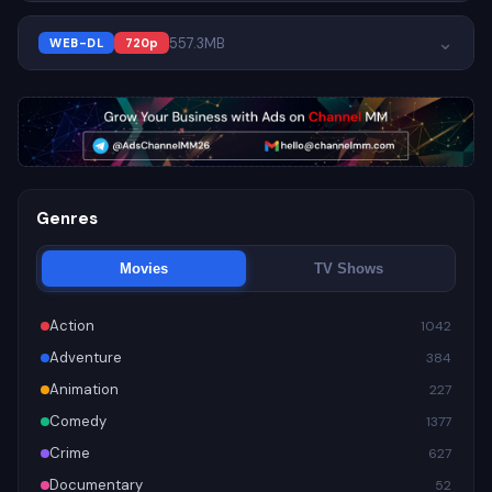
⌄
557.3MB
WEB-DL
720p
Genres
Movies
TV Shows
Action
1042
Adventure
384
Animation
227
Comedy
1377
Crime
627
Documentary
52